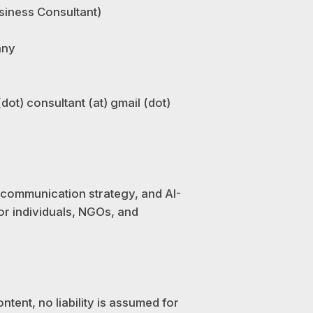
siness Consultant)
any
dot) consultant (at) gmail (dot)
, communication strategy, and AI-
r individuals, NGOs, and
ntent, no liability is assumed for