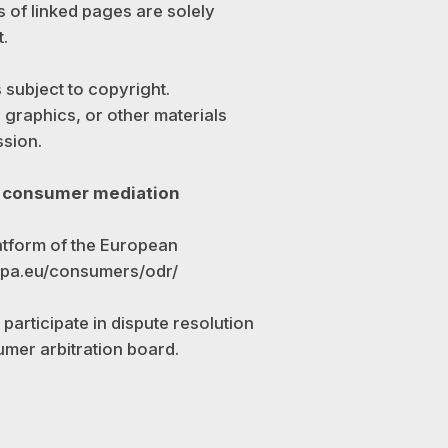
s of linked pages are solely
.
s subject to copyright.
 graphics, or other materials
ssion.
d consumer mediation
latform of the European
ropa.eu/consumers/odr/
o participate in dispute resolution
mer arbitration board.