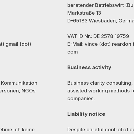
beratender Betriebswirt (Bu
Markstraße 13
D-65183 Wiesbaden, Germ
VAT ID Nr.: DE 2578 19759
E-Mail: vince (dot) reardon (
t) gmail (dot)
com
Business activity
Business clarity consulting
, Kommunikation
assisted working methods fo
lpersonen, NGOs
companies.
Liability notice
Despite careful control of co
nehme ich keine