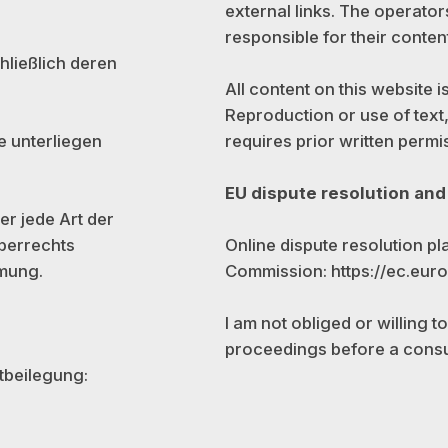
external links. The operator
responsible for their content
chließlich deren
All content on this website i
Reproduction or use of text,
requires prior written permi
te unterliegen
EU dispute resolution an
er jede Art der
Online dispute resolution p
berrechts
Commission:
https://ec.eu
mmung.
I am not obliged or willing t
proceedings before a consu
tbeilegung: